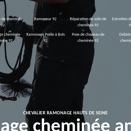
 de cheminée
Ramoneur 92
Réparation de solin de
Entretien 
92
cheminée 92
9
e cheminée
Ramonage Poêle à Bois
Pose de chapeau de
Débist
enne 92
92
cheminée 92
chemi
CHEVALIER RAMONAGE HAUTS DE SEINE
age cheminée an