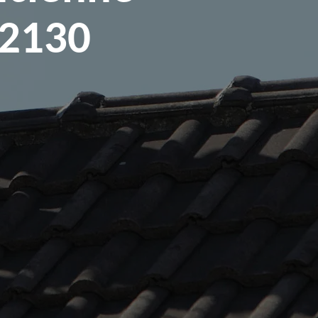
92130
e