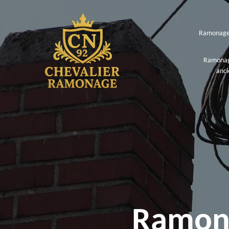
Ramonage
Ramonag
anci
Ramon