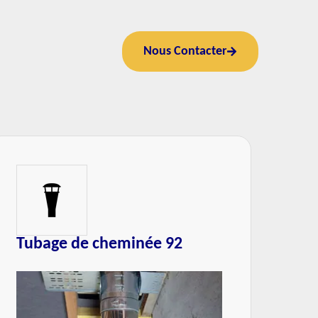
Nous Contacter
Tubage de cheminée 92
Rép