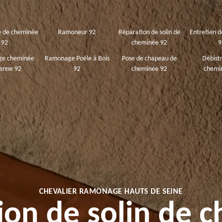
 de cheminée
Ramoneur 92
Réparation de solin de
Entretien 
92
cheminée 92
9
e cheminée
Ramonage Poêle à Bois
Pose de chapeau de
Débist
enne 92
92
cheminée 92
chemi
CHEVALIER RAMONAGE HAUTS DE SEINE
ion de solin de 