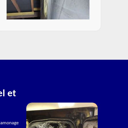
l et
e ramonage