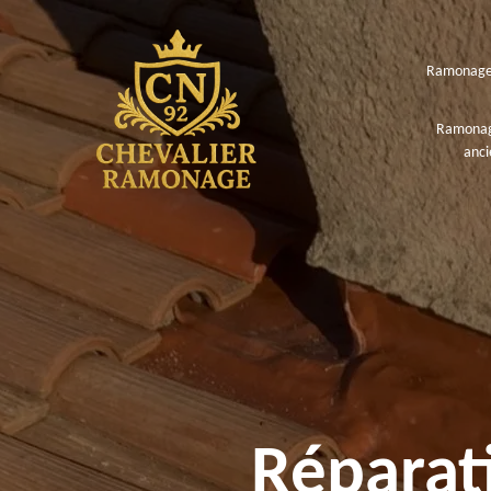
Ramonage
Ramonag
anci
Réparat